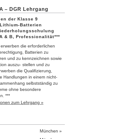
TA – DGR Lehrgang
ien der Klasse 9
Lithium-Batterien
iederholungsschulung
A & B, Professionalität***
 erwerben die erforderlichen
rechtigung, Batterien zu
ren und zu kennzeichnen sowie
tion auszu- stellen und zu
rwerben die Qualifizierung,
e Handlungen in einem nicht-
sammenhang selbstständig zu
leme ohne besondere
n. ***
tionen zum Lehrgang »
München »