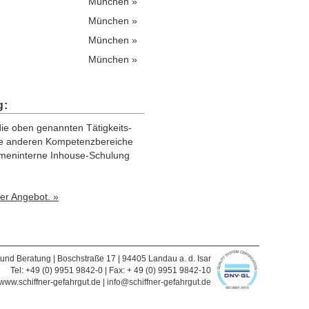
München »
München »
München »
München »
g:
ie oben genannten Tätig­keits­
lle anderen Kompetenz­bereiche
irmen­interne Inhouse-Schulung
ser Angebot. »
und Beratung | Boschstraße 17 | 94405 Landau a. d. Isar
Tel: +49 (0) 9951 9842-0 | Fax: + 49 (0) 9951 9842-10
www.schiffner-gefahrgut.de |
info@schiffner-gefahrgut.de